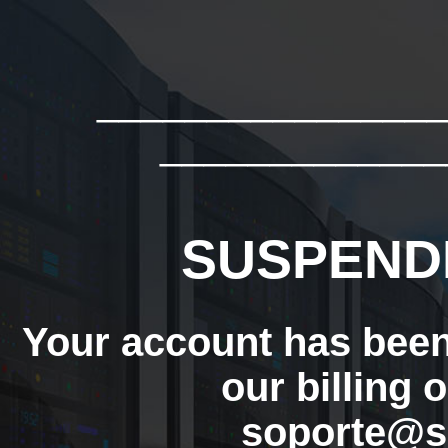
_______________
_____________
SUSPEND
Your account has bee
our billing 
soporte@s