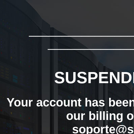
_______________
_____________
SUSPEND
Your account has bee
our billing 
soporte@s