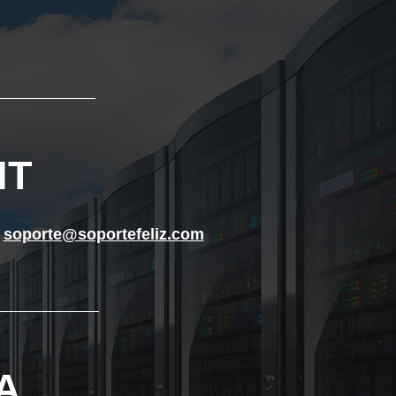
____________
NT
t
soporte@soportefeliz.com
_____________
A