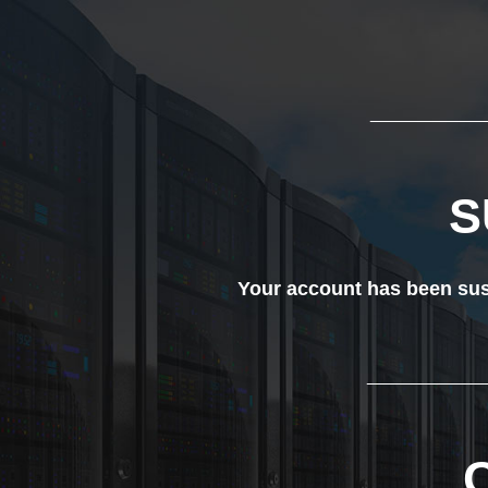
___________
S
Your account has been susp
____________