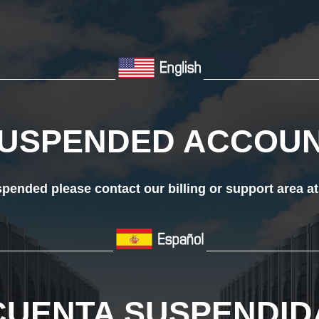
___________________
__________________
USPENDED ACCOU
ended please contact our billing or support area a
__________________
_________________
CUENTA SUSPENDID