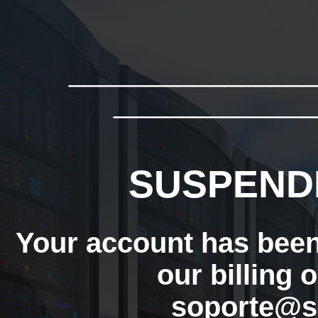
_______________
_____________
SUSPEND
Your account has bee
our billing 
soporte@s