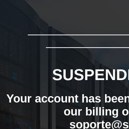
_______________
_____________
SUSPEND
Your account has bee
our billing 
soporte@s