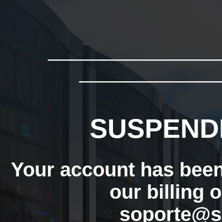
_______________
_____________
SUSPEND
Your account has bee
our billing 
soporte@s