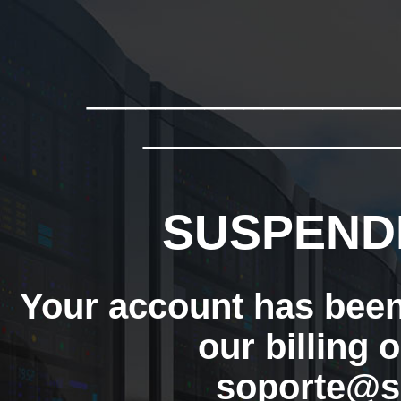
_______________
_____________
SUSPEND
Your account has bee
our billing 
soporte@s