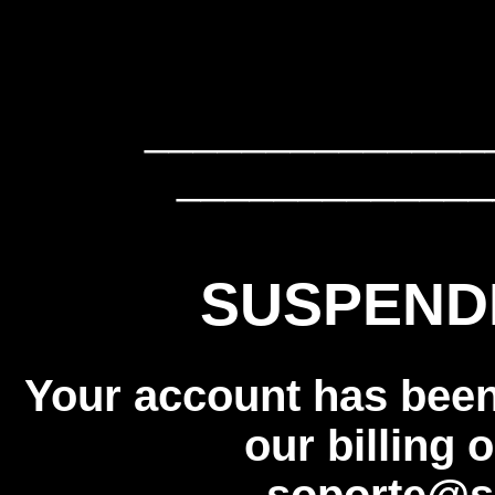
______________
_____________
SUSPEND
Your account has bee
our billing 