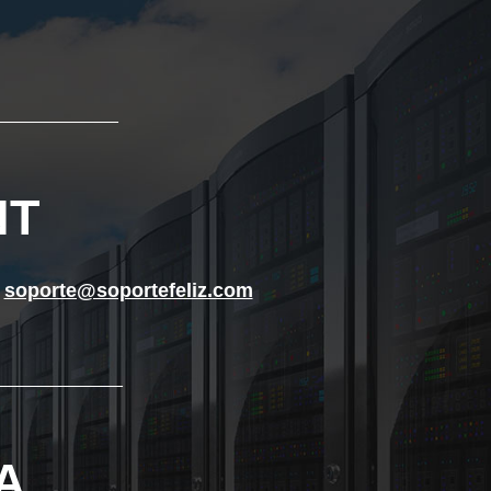
____________
NT
t
soporte@soportefeliz.com
_____________
A