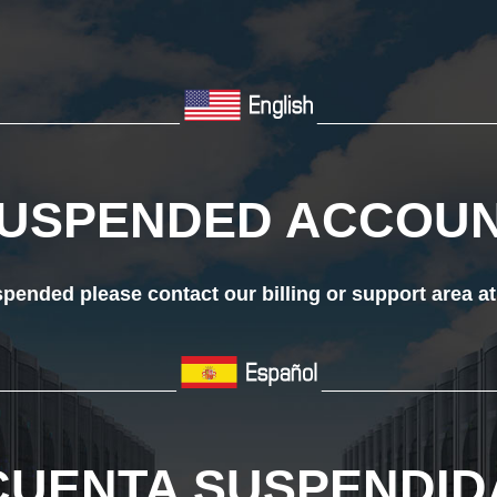
___________________
__________________
USPENDED ACCOU
ended please contact our billing or support area a
__________________
_________________
CUENTA SUSPENDID