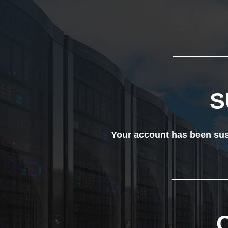
___________
S
Your account has been susp
____________